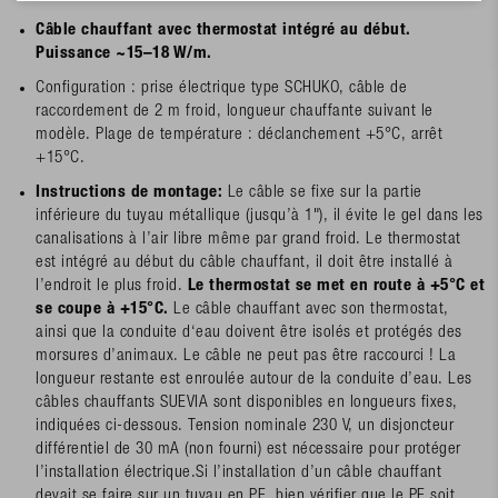
Câble chauffant avec thermostat intégré au début.
Puissance ~15–18 W/m.
Configuration : prise électrique type SCHUKO, câble de
raccordement de 2 m froid, longueur chauffante suivant le
modèle. Plage de température : déclanchement +5°C, arrêt
+15°C.
Instructions de montage:
Le câble se fixe sur la partie
inférieure du tuyau métallique (jusqu’à 1"), il évite le gel dans les
canalisations à l’air libre même par grand froid. Le thermostat
est intégré au début du câble chauffant, il doit être installé à
l’endroit le plus froid.
Le thermostat se met en route à +5°C et
se coupe à +15°C.
Le câble chauffant avec son thermostat,
ainsi que la conduite d‘eau doivent être isolés et protégés des
morsures d’animaux. Le câble ne peut pas être raccourci ! La
longueur restante est enroulée autour de la conduite d’eau. Les
câbles chauffants SUEVIA sont disponibles en longueurs fixes,
indiquées ci-dessous. Tension nominale 230 V, un disjoncteur
différentiel de 30 mA (non fourni) est nécessaire pour protéger
l’installation électrique.Si l’installation d’un câble chauffant
devait se faire sur un tuyau en PE, bien vérifier que le PE soit