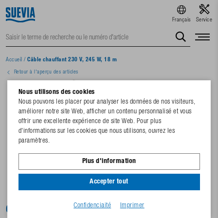
Français
Service
Accueil
/
Câble chauffant 230 V, 245 W, 18 m
Retour à l'aperçu des articles
Nous utilisons des cookies
Nous pouvons les placer pour analyser les données de nos visiteurs,
améliorer notre site Web, afficher un contenu personnalisé et vous
offrir une excellente expérience de site Web. Pour plus
d'informations sur les cookies que nous utilisons, ouvrez les
paramètres.
Plus d'information
Accepter tout
Confidenciaité
Imprimer
Câble chauffant 230 V, 245 W, 18 m