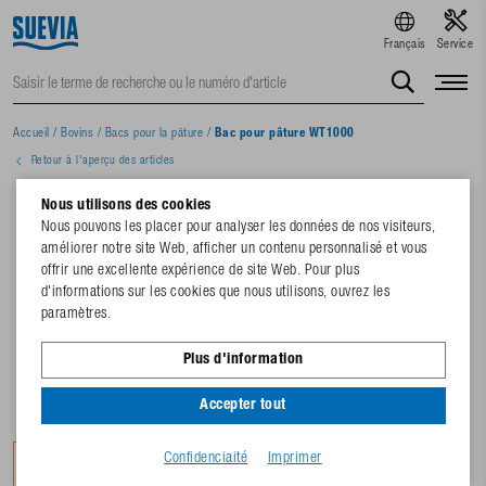
Français
Service
Accueil
/
Bovins
/
Bacs pour la pâture
/
Bac pour pâture WT1000
Retour à l'aperçu des articles
Nous utilisons des cookies
Nous pouvons les placer pour analyser les données de nos visiteurs,
améliorer notre site Web, afficher un contenu personnalisé et vous
offrir une excellente expérience de site Web. Pour plus
d'informations sur les cookies que nous utilisons, ouvrez les
paramètres.
Plus d'information
Accepter tout
Confidenciaité
Imprimer