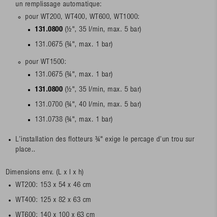
un remplissage automatique:
pour WT200, WT400, WT600, WT1000:
131.0800
(½", 35 l/min, max. 5 bar)
131.0675 (¾", max. 1 bar)
pour WT1500:
131.0675 (¾", max. 1 bar)
131.0800
(½", 35 l/min, max. 5 bar)
131.0700 (¾", 40 l/min, max. 5 bar)
131.0738 (¾", max. 1 bar)
L’installation des flotteurs ¾" exige le percage d’un trou sur
place..
Dimensions env. (L x l x h)
WT200: 153 x 54 x 46 cm
WT400: 125 x 82 x 63 cm
WT600: 140 x 100 x 63 cm