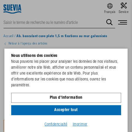
Français
Service
Accueil
/
Ab. basculant cuve plate 1,5 m fixations au mur galvanisés
Retour à l'aperçu des articles
Nous utilisons des cookies
Nous pouvons les placer pour analyser les données de nos visiteurs,
améliorer notre site Web, afficher un contenu personnalisé et vous
offrir une excellente expérience de site Web. Pour plus
d'informations sur les cookies que nous utilisons, ouvrez les
paramètres.
Plus d'information
Accepter tout
Confidenciaité
Imprimer