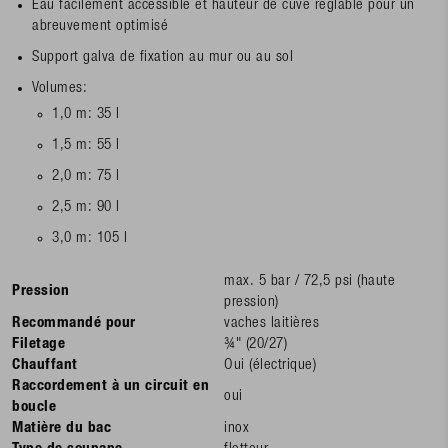
Eau facilement accessible et hauteur de cuve réglable pour un
abreuvement optimisé
Support galva de fixation au mur ou au sol
Volumes:
1,0 m: 35 l
1,5 m: 55 l
2,0 m: 75 l
2,5 m: 90 l
3,0 m: 105 l
max. 5 bar / 72,5 psi (haute
Pression
pression)
Recommandé pour
vaches laitières
Filetage
¾" (20/27)
Chauffant
Oui (électrique)
Raccordement à un circuit en
oui
boucle
Matière du bac
inox