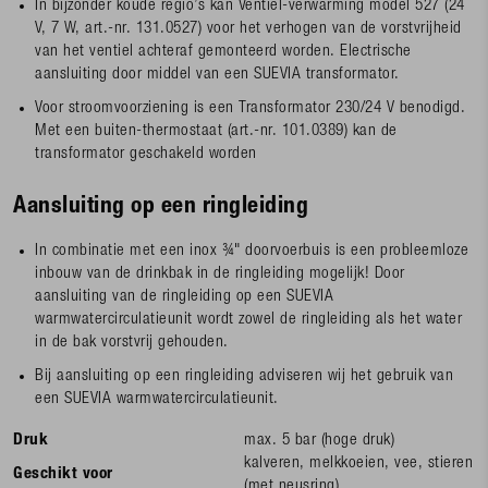
In bijzonder koude regio’s kan Ventiel-verwarming model 527 (24
V, 7 W, art.-nr. 131.0527) voor het verhogen van de vorstvrijheid
van het ventiel achteraf gemonteerd worden. Electrische
aansluiting door middel van een SUEVIA transformator.
Voor stroomvoorziening is een Transformator 230/24 V benodigd.
Met een buiten-thermostaat (art.-nr. 101.0389) kan de
transformator geschakeld worden
Aansluiting op een ringleiding
In combinatie met een inox ¾" doorvoerbuis is een probleemloze
inbouw van de drinkbak in de ringleiding mogelijk! Door
aansluiting van de ringleiding op een SUEVIA
warmwatercirculatieunit wordt zowel de ringleiding als het water
in de bak vorstvrij gehouden.
Bij aansluiting op een ringleiding adviseren wij het gebruik van
een SUEVIA warmwatercirculatieunit.
Druk
max. 5 bar (hoge druk)
kalveren, melkkoeien, vee, stieren
Geschikt voor
(met neusring)