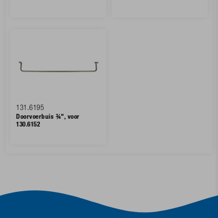
131.6195
Doorvoerbuis ¾", voor
130.6152