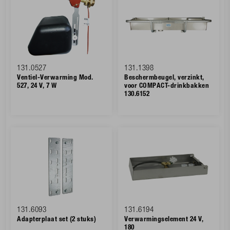
131.0527
131.1398
Ventiel-Verwarming Mod.
Beschermbeugel, verzinkt,
527, 24 V, 7 W
voor COMPACT-drinkbakken
130.6152
131.6093
131.6194
Adapterplaat set (2 stuks)
Verwarmingselement 24 V,
180