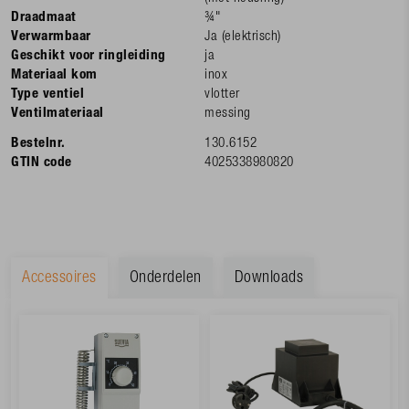
Draadmaat
¾"
Verwarmbaar
Ja (elektrisch)
Geschikt voor ringleiding
ja
Materiaal kom
inox
Type ventiel
vlotter
Ventilmateriaal
messing
Bestelnr.
130.6152
GTIN code
4025338980820
Accessoires
Onderdelen
Downloads