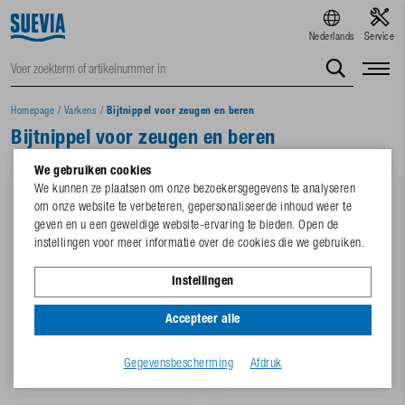
Nederlands
Service
Homepage
/
Varkens
/
Bijtnippel voor zeugen en beren
Bijtnippel voor zeugen en beren
We gebruiken cookies
We kunnen ze plaatsen om onze bezoekersgegevens te analyseren
om onze website te verbeteren, gepersonaliseerde inhoud weer te
geven en u een geweldige website-ervaring te bieden. Open de
instellingen voor meer informatie over de cookies die we gebruiken.
Instellingen
Accepteer alle
180.0306
180.0329
Bijtnippel voor zeugen en
Bijtnippel voor zeugen en
beren Mod. 306
beren Mod. 329
Gegevensbescherming
Afdruk