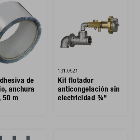
131.0521
adhesiva de
Kit flotador
io, anchura
anticongelación sin
 50 m
electricidad ¾"