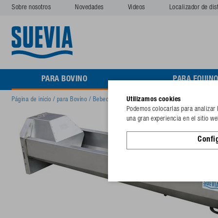
Sobre nosotros
Novedades
Videos
Localizador de dis
PARA BOVINO
PARA EQUIN
Utilizamos cookies
Página de inicio
/
para Bovino
/
Bebederos para establos abiertos
/
Abrevadero 
Podemos colocarlas para analizar lo
una gran experiencia en el sitio w
Confi