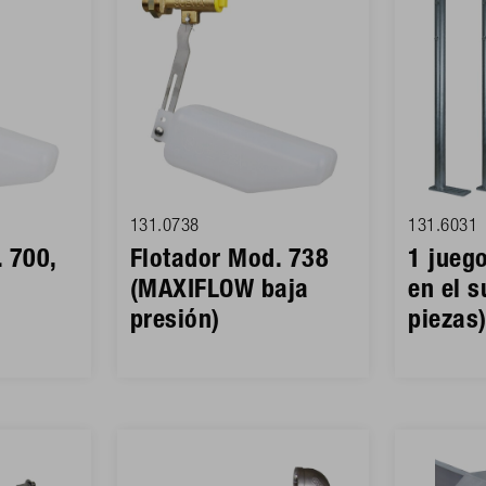
131.0738
131.6031
 700,
Flotador Mod. 738
1 jueg
(MAXIFLOW baja
en el s
presión)
piezas