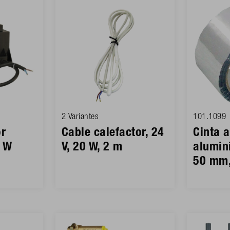
2 Variantes
101.1099
r
Cable calefactor, 24
Cinta 
0 W
V, 20 W, 2 m
alumin
50 mm,