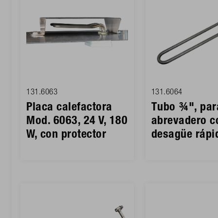
131.6063
131.6064
Placa calefactora
Tubo ¾", par
Mod. 6063, 24 V, 180
abrevadero c
W, con protector
desagüe rápi