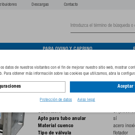
tribuidores
Descargas
Contacto
O
PARA OVINO Y CAPRINO
con desagüe 1,9 m con DE LUXE
s datos de nuestros visitantes con el fin de mejorar nuestro sitio web, mostrar con
Abrevadero con desagüe 
eb. Para obtener más información sobre las cookies que utilizamos, abra la configur
guraciones
Aceptar
Presión
máx. 5 bar 
Recomendado para
vacas lech
Protección de datos
Aviso legal
Tamaño de rosca
¾"
Calentable
Sí (eléctric
Apto para tubo anular
sí
Material cuenco
acero inox
Tipo de válvula
flotador