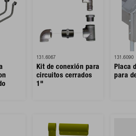
131.6067
131.6090
a
Kit de conexión para
Placa 
on
circuitos cerrados
para d
do
1"