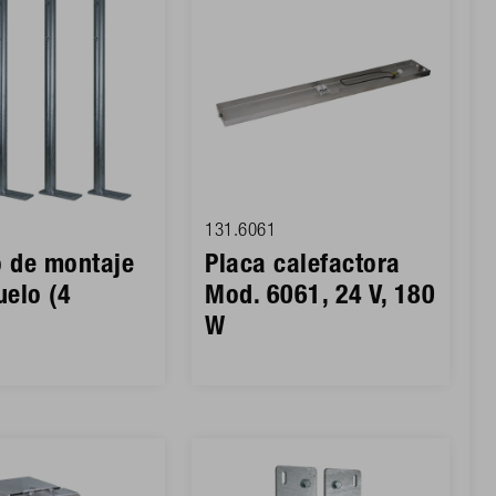
131.6061
o de montaje
Placa calefactora
uelo (4
Mod. 6061, 24 V, 180
)
W