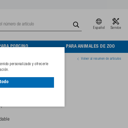
Español
Service
PARA PORCINO
PARA ANIMALES DE ZOO
Volver al resumen de artículos
tenido personalizado y ofrecerle
1,9 m con DE LUXE
ación.
 todo
(alta presión)
eras
o)
idable