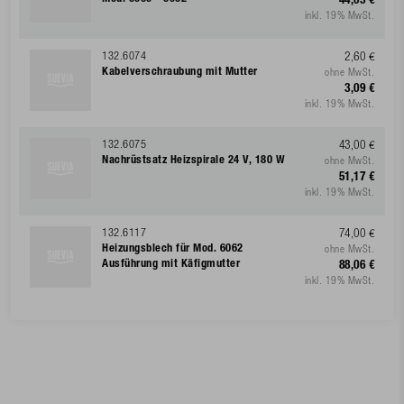
44,03 €
inkl. 19% MwSt.
132.6074
2,60 €
Kabelverschraubung mit Mutter
ohne MwSt.
3,09 €
inkl. 19% MwSt.
132.6075
43,00 €
Nachrüstsatz Heizspirale 24 V, 180 W
ohne MwSt.
51,17 €
inkl. 19% MwSt.
132.6117
74,00 €
Heizungsblech für Mod. 6062
ohne MwSt.
Ausführung mit Käfigmutter
88,06 €
inkl. 19% MwSt.