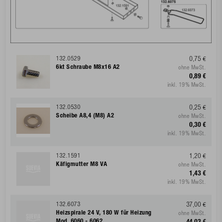
132.0529
0,75 €
6kt Schraube M8x16 A2
ohne MwSt.
0,89 €
inkl. 19% MwSt.
132.0530
0,25 €
Scheibe A8,4 (M8) A2
ohne MwSt.
0,30 €
inkl. 19% MwSt.
132.1591
1,20 €
Käfigmutter M8 VA
ohne MwSt.
1,43 €
inkl. 19% MwSt.
132.6073
37,00 €
Heizspirale 24 V, 180 W für Heizung
ohne MwSt.
Mod. 6060 - 6062