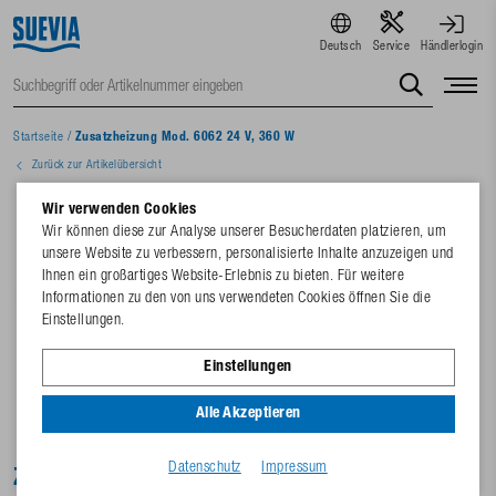
Deutsch
Service
Händlerlogin
Startseite
/
Zusatzheizung Mod. 6062 24 V, 360 W
Zurück zur Artikelübersicht
Wir verwenden Cookies
Wir können diese zur Analyse unserer Besucherdaten platzieren, um
unsere Website zu verbessern, personalisierte Inhalte anzuzeigen und
Ihnen ein großartiges Website-Erlebnis zu bieten. Für weitere
Informationen zu den von uns verwendeten Cookies öffnen Sie die
Einstellungen.
Einstellungen
Alle Akzeptieren
Datenschutz
Impressum
Zusatzheizung Mod. 6062 24 V, 360 W