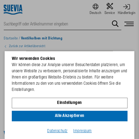
Deutsch
Service
Händlerlogin
Startseite
/
Ventilkolben mit Dichtung
Zurück zur Artikelübersicht
Wir verwenden Cookies
Wir können diese zur Analyse unserer Besucherdaten platzieren, um
unsere Website zu verbessern, personalisierte Inhalte anzuzeigen und
Ihnen ein großartiges Website-Erlebnis zu bieten. Für weitere
Informationen zu den von uns verwendeten Cookies öffnen Sie die
Einstellungen.
Einstellungen
Alle Akzeptieren
Datenschutz
Impressum
Ventilkolben mit Dichtung