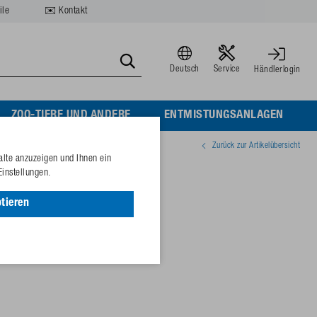
ile
✉️ Kontakt
Deutsch
Service
Händlerlogin
ZOO-TIERE UND ANDERE
ENTMISTUNGSANLAGEN
Zurück zur Artikelübersicht
alte anzuzeigen und Ihnen ein
rauben
Einstellungen.
tieren
73157