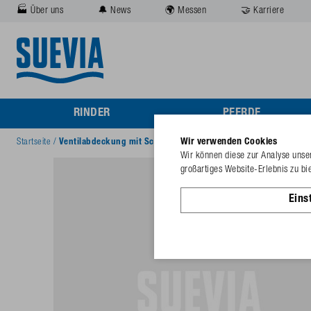
🏭 Über uns
🔔 News
🌍 Messen
🤝 Karriere
RINDER
PFERDE
Wir verwenden Cookies
Startseite
/
Ventilabdeckung mit Schrauben
Wir können diese zur Analyse unser
großartiges Website-Erlebnis zu bi
Eins