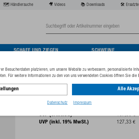
🗺️ Händlersuche
🎥 Videos
📚 Downloads
🛠️ Ersatzte
SCHAFE UND ZIEGEN
SCHWEINE
er Besucherdaten platzieren, um unsere Website zu verbessern, personalisierte Inh
Ventilabdeckung mit Sch
eten. Für weitere Informationen zu den von uns verwendeten Cookies öffnen Sie die 
tellungen
Alle Akzep
Best.-Nr.
132.0772
GTIN-Code
40253380
Datenschutz
Impressum
UVP (o. MwSt.)
107,00 €
UVP (inkl. 19% MwSt.)
127,33 €