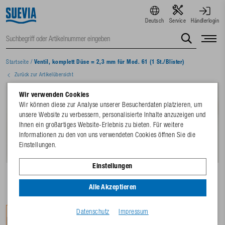
Deutsch
Service
Händlerlogin
Startseite
/
Ventil, komplett Düse = 2,3 mm für Mod. 61 (1 St./Blister)
Zurück zur Artikelübersicht
Wir verwenden Cookies
Wir können diese zur Analyse unserer Besucherdaten platzieren, um
unsere Website zu verbessern, personalisierte Inhalte anzuzeigen und
Ihnen ein großartiges Website-Erlebnis zu bieten. Für weitere
Informationen zu den von uns verwendeten Cookies öffnen Sie die
Einstellungen.
Einstellungen
Alle Akzeptieren
Datenschutz
Impressum