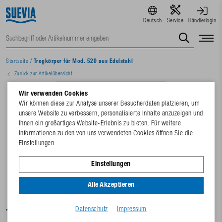
Deutsch
Service
Händlerlogin
Startseite
/
Trogkörper für Mod. 520 aus Edelstahl
Zurück zur Artikelübersicht
Wir verwenden Cookies
Wir können diese zur Analyse unserer Besucherdaten platzieren, um
unsere Website zu verbessern, personalisierte Inhalte anzuzeigen und
Ihnen ein großartiges Website-Erlebnis zu bieten. Für weitere
Informationen zu den von uns verwendeten Cookies öffnen Sie die
Einstellungen.
Einstellungen
Alle Akzeptieren
Datenschutz
Impressum
Trogkörper für Mod. 520 aus Edelstahl