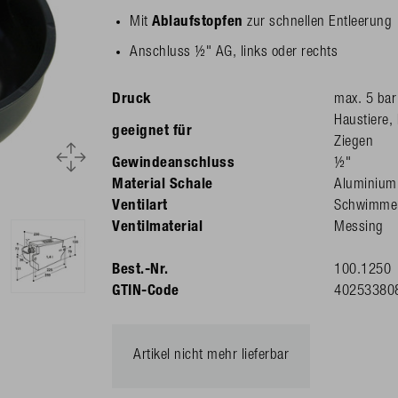
Mit
Ablaufstopfen
zur schnellen Entleerung
Anschluss ½" AG, links oder rechts
Druck
max. 5 bar
Haustiere,
geeignet für
Ziegen
Gewindeanschluss
½"
Material Schale
Aluminium
Ventilart
Schwimmer
Ventilmaterial
Messing
Best.-Nr.
100.1250
GTIN-Code
40253380
Artikel nicht mehr lieferbar