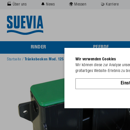
🏭 Über uns
🔔 News
🌍 Messen
🤝 Karriere
RINDER
PFERDE
Wir verwenden Cookies
Startseite
/
Tränkebecken Mod. 125
Wir können diese zur Analyse unser
großartiges Website-Erlebnis zu bi
Eins