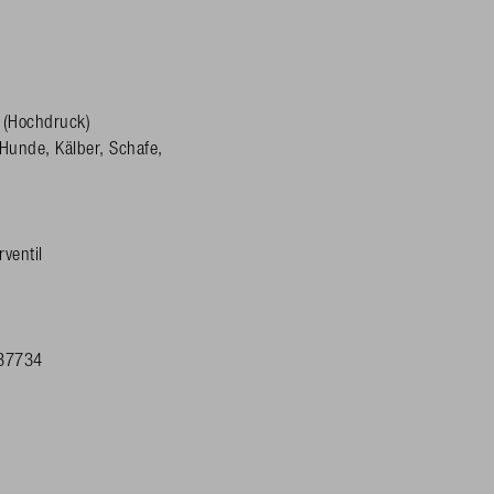
 (Hochdruck)
 Hunde, Kälber, Schafe,
ventil
87734