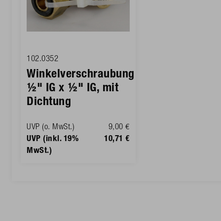
102.0352
Winkelverschraubung
½" IG x ½" IG, mit
Dichtung
UVP (o. MwSt.)
9,00 €
UVP (inkl. 19%
10,71 €
MwSt.)