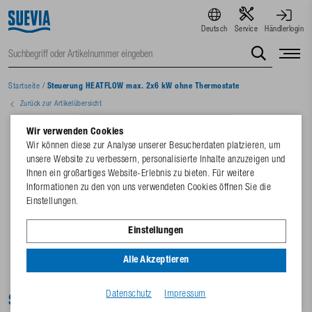
Deutsch
Service
Händlerlogin
Startseite
/
Steuerung HEATFLOW max. 2x6 kW ohne Thermostate
Zurück zur Artikelübersicht
Wir verwenden Cookies
Wir können diese zur Analyse unserer Besucherdaten platzieren, um
unsere Website zu verbessern, personalisierte Inhalte anzuzeigen und
Ihnen ein großartiges Website-Erlebnis zu bieten. Für weitere
Informationen zu den von uns verwendeten Cookies öffnen Sie die
Einstellungen.
Einstellungen
Alle Akzeptieren
Datenschutz
Impressum
Steuerung HEATFLOW max. 2x6 kW ohne