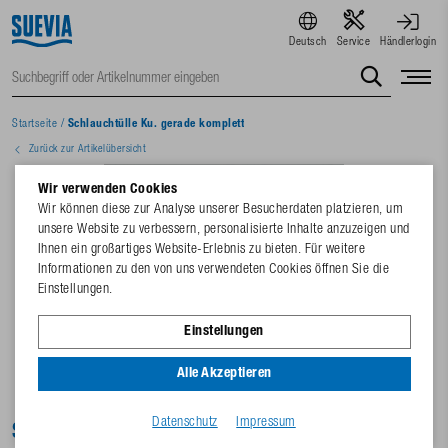
Deutsch
Service
Händlerlogin
Startseite
/
Schlauchtülle Ku. gerade komplett
Zurück zur Artikelübersicht
Wir verwenden Cookies
Wir können diese zur Analyse unserer Besucherdaten platzieren, um
unsere Website zu verbessern, personalisierte Inhalte anzuzeigen und
Ihnen ein großartiges Website-Erlebnis zu bieten. Für weitere
Informationen zu den von uns verwendeten Cookies öffnen Sie die
Einstellungen.
Einstellungen
Alle Akzeptieren
Datenschutz
Impressum
Schlauchtülle Ku. gerade komplett