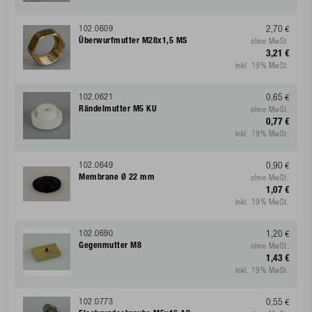
102.0609
2,70 €
Überwurfmutter M28x1,5 MS
ohne MwSt.
3,21 €
inkl. 19% MwSt.
102.0621
0,65 €
Rändelmutter M5 KU
ohne MwSt.
0,77 €
inkl. 19% MwSt.
102.0649
0,90 €
Membrane Ø 22 mm
ohne MwSt.
1,07 €
inkl. 19% MwSt.
102.0690
1,20 €
Gegenmutter M8
ohne MwSt.
1,43 €
inkl. 19% MwSt.
102.0773
0,55 €