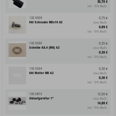
35,70 €
inkl. 19% MwSt.
132.0529
0,75 €
6kt Schraube M8x16 A2
ohne MwSt.
0,89 €
inkl. 19% MwSt.
132.0530
0,25 €
Scheibe A8,4 (M8) A2
ohne MwSt.
0,30 €
inkl. 19% MwSt.
132.0534
0,30 €
6kt Mutter M8 A2
ohne MwSt.
0,36 €
inkl. 19% MwSt.
132.0672
12,50 €
Ablaufgarnitur 1"
ohne MwSt.
14,88 €
inkl. 19% MwSt.