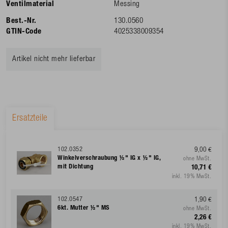
Ventilmaterial
Messing
Best.-Nr.
130.0560
GTIN-Code
4025338009354
Artikel nicht mehr lieferbar
Ersatzteile
102.0352
9,00 €
Winkelverschraubung ½" IG x ½" IG,
ohne MwSt.
mit Dichtung
10,71 €
inkl. 19% MwSt.
102.0547
1,90 €
6kt. Mutter ½" MS
ohne MwSt.
2,26 €
inkl. 19% MwSt.