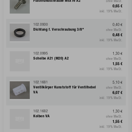
Flachrundschraube M5x16 A2
ohne MwSt.
0,65 €
inkl. 19% MwSt.
102.0930
0,40 €
Dichtung f. Verschraubung 3/8"
ohne MwSt.
0,48 €
inkl. 19% MwSt.
102.0995
1,30 €
Scheibe A21 (M20) A2
ohne MwSt.
1,55 €
inkl. 19% MwSt.
102.1681
5,10 €
Ventilkörper Kunststoff für Ventilhebel
ohne MwSt.
VA
6,07 €
inkl. 19% MwSt.
102.1682
1,30 €
Kolben VA
ohne MwSt.
1,55 €
inkl. 19% MwSt.