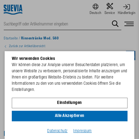
Deutsch
Service
Händlerlogin
Startseite
/
Rinnentränke Mod. 560
Zurück zur Artikelübersicht
Wir verwenden Cookies
Wir können diese zur Analyse unserer Besucherdaten platzieren, um
unsere Website zu verbessern, personalisierte Inhalte anzuzeigen und
Ihnen ein großartiges Website-Erlebnis zu bieten. Für weitere
Informationen zu den von uns verwendeten Cookies öffnen Sie die
Einstellungen.
Einstellungen
Alle Akzeptieren
Datenschutz
Impressum
Rinnentränke Mod. 560