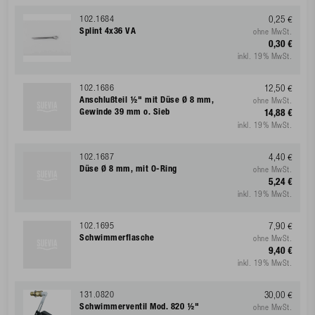
102.1684
0,25 €
Splint 4x36 VA
ohne MwSt.
0,30 €
inkl. 19% MwSt.
102.1686
12,50 €
Anschlußteil ½" mit Düse Ø 8 mm,
ohne MwSt.
Gewinde 39 mm o. Sieb
14,88 €
inkl. 19% MwSt.
102.1687
4,40 €
Düse Ø 8 mm, mit O-Ring
ohne MwSt.
5,24 €
inkl. 19% MwSt.
102.1695
7,90 €
Schwimmerflasche
ohne MwSt.
9,40 €
inkl. 19% MwSt.
131.0820
30,00 €
Schwimmerventil Mod. 820 ½"
ohne MwSt.