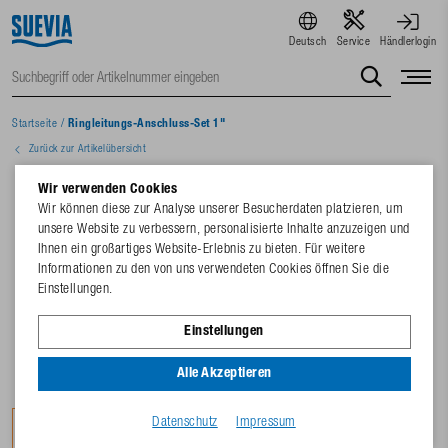
Deutsch
Service
Händlerlogin
Startseite
/
Ringleitungs-Anschluss-Set 1"
Zurück zur Artikelübersicht
Wir verwenden Cookies
Wir können diese zur Analyse unserer Besucherdaten platzieren, um
unsere Website zu verbessern, personalisierte Inhalte anzuzeigen und
Ihnen ein großartiges Website-Erlebnis zu bieten. Für weitere
Informationen zu den von uns verwendeten Cookies öffnen Sie die
Einstellungen.
Einstellungen
Alle Akzeptieren
Datenschutz
Impressum