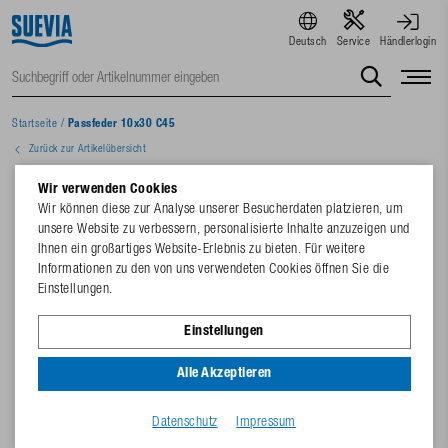
Deutsch
Service
Händlerlogin
Startseite
/
Passfeder 10x30 C45
Zurück zur Artikelübersicht
Wir verwenden Cookies
Wir können diese zur Analyse unserer Besucherdaten platzieren, um
unsere Website zu verbessern, personalisierte Inhalte anzuzeigen und
Ihnen ein großartiges Website-Erlebnis zu bieten. Für weitere
Informationen zu den von uns verwendeten Cookies öffnen Sie die
Einstellungen.
Einstellungen
Alle Akzeptieren
Datenschutz
Impressum