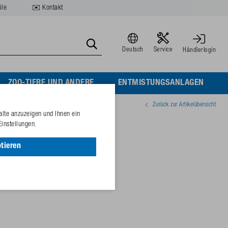
ile
✉️ Kontakt
Deutsch
Service
Händlerlogin
ZOO-TIERE UND ANDERE
ENTMISTUNGSANLAGEN
Zurück zur Artikelübersicht
alte anzuzeigen und Ihnen ein
 Sterngriff
Einstellungen.
tieren
81268