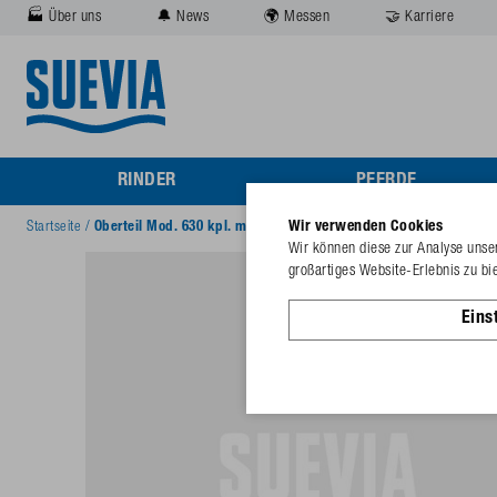
🏭 Über uns
🔔 News
🌍 Messen
🤝 Karriere
RINDER
PFERDE
Wir verwenden Cookies
Startseite
/
Oberteil Mod. 630 kpl. mit Sterngriff
Wir können diese zur Analyse unser
großartiges Website-Erlebnis zu bi
Eins