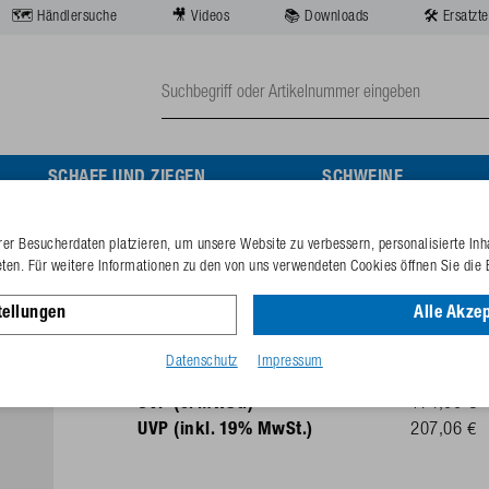
🗺️ Händlersuche
🎥 Videos
📚 Downloads
🛠️ Ersatzte
SCHAFE UND ZIEGEN
SCHWEINE
er Besucherdaten platzieren, um unsere Website zu verbessern, personalisierte Inh
Oberteil Mod. 630 kpl. mit
eten. Für weitere Informationen zu den von uns verwendeten Cookies öffnen Sie die 
tellungen
Alle Akzep
Best.-Nr.
132.1293
GTIN-Code
40253380
Datenschutz
Impressum
UVP (o. MwSt.)
174,00 €
UVP (inkl. 19% MwSt.)
207,06 €