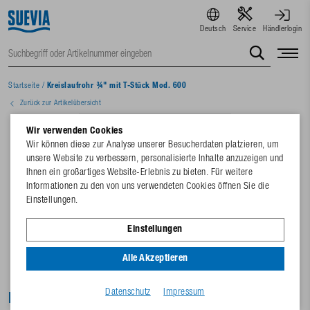
Deutsch
Service
Händlerlogin
Startseite
/
Kreislaufrohr ¾" mit T-Stück Mod. 600
Zurück zur Artikelübersicht
Wir verwenden Cookies
Wir können diese zur Analyse unserer Besucherdaten platzieren, um
unsere Website zu verbessern, personalisierte Inhalte anzuzeigen und
Ihnen ein großartiges Website-Erlebnis zu bieten. Für weitere
Informationen zu den von uns verwendeten Cookies öffnen Sie die
Einstellungen.
Einstellungen
Alle Akzeptieren
Datenschutz
Impressum
Kreislaufrohr ¾" mit T-Stück Mod. 600