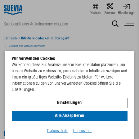
Deutsch
Service
Händlerlogin
Startseite
/
ISO-Servicedeckel m.Sterngriff
Zurück zur Artikelübersicht
Wir verwenden Cookies
Wir können diese zur Analyse unserer Besucherdaten platzieren, um
unsere Website zu verbessern, personalisierte Inhalte anzuzeigen und
Ihnen ein großartiges Website-Erlebnis zu bieten. Für weitere
Informationen zu den von uns verwendeten Cookies öffnen Sie die
Einstellungen.
Einstellungen
Alle Akzeptieren
Datenschutz
Impressum
ISO-Servicedeckel m.Sterngriff