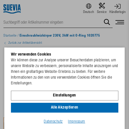
Deutsch
Service
Händlerlogin
Startseite
/
Einschraubheizkörper 230V, 3kW mit O-Ring 1020775
Zurück zur Artikelübersicht
Wir verwenden Cookies
Wir können diese zur Analyse unserer Besucherdaten platzieren, um
unsere Website zu verbessern, personalisierte Inhalte anzuzeigen und
Ihnen ein großartiges Website-Erlebnis zu bieten. Für weitere
Informationen zu den von uns verwendeten Cookies öffnen Sie die
Einstellungen.
Einstellungen
Alle Akzeptieren
Datenschutz
Impressum