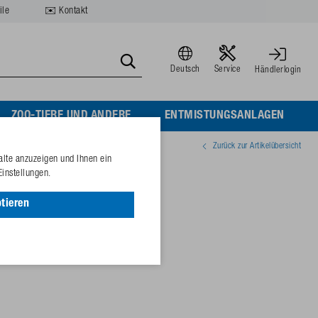
ile
✉️ Kontakt
Deutsch
Service
Händlerlogin
ZOO-TIERE UND ANDERE
ENTMISTUNGSANLAGEN
Zurück zur Artikelübersicht
alte anzuzeigen und Ihnen ein
3 Modell 61
Einstellungen.
tieren
02201