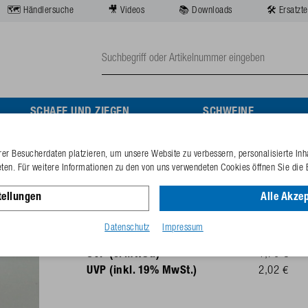
🗺️ Händlersuche
🎥 Videos
📚 Downloads
🛠️ Ersatzte
SCHAFE UND ZIEGEN
SCHWEINE
er Besucherdaten platzieren, um unsere Website zu verbessern, personalisierte Inh
Düse 2,3 mm mit Feder 67
eten. Für weitere Informationen zu den von uns verwendeten Cookies öffnen Sie die 
tellungen
Alle Akzep
Best.-Nr.
102.0183
GTIN-Code
40253380
Datenschutz
Impressum
UVP (o. MwSt.)
1,70 €
UVP (inkl. 19% MwSt.)
2,02 €