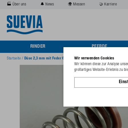
🏭 Über uns
🔔 News
🌍 Messen
🤝 Karriere
RINDER
PFERDE
Wir verwenden Cookies
Startseite
/
Düse 2,3 mm mit Feder 673 Modell 61
Wir können diese zur Analyse unser
großartiges Website-Erlebnis zu bi
Eins