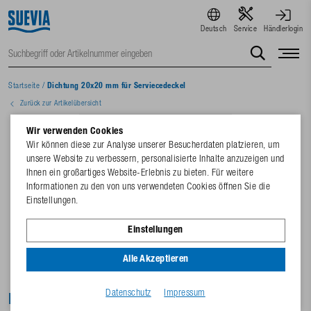
Deutsch
Service
Händlerlogin
Startseite
/
Dichtung 20x20 mm für Serviecedeckel
Zurück zur Artikelübersicht
Wir verwenden Cookies
Wir können diese zur Analyse unserer Besucherdaten platzieren, um
unsere Website zu verbessern, personalisierte Inhalte anzuzeigen und
Ihnen ein großartiges Website-Erlebnis zu bieten. Für weitere
Informationen zu den von uns verwendeten Cookies öffnen Sie die
Einstellungen.
Einstellungen
Alle Akzeptieren
Datenschutz
Impressum
Dichtung 20x20 mm für Serviecedeckel