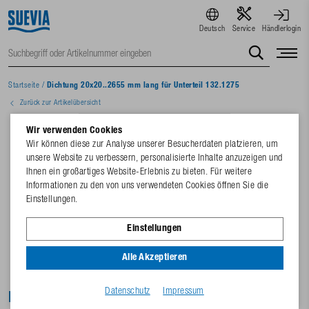
Deutsch
Service
Händlerlogin
Startseite
/
Dichtung 20x20..2655 mm lang für Unterteil 132.1275
Zurück zur Artikelübersicht
Wir verwenden Cookies
Wir können diese zur Analyse unserer Besucherdaten platzieren, um
unsere Website zu verbessern, personalisierte Inhalte anzuzeigen und
Ihnen ein großartiges Website-Erlebnis zu bieten. Für weitere
Informationen zu den von uns verwendeten Cookies öffnen Sie die
Einstellungen.
Einstellungen
Alle Akzeptieren
Datenschutz
Impressum
Dichtung 20x20..2655 mm lang für Unterteil