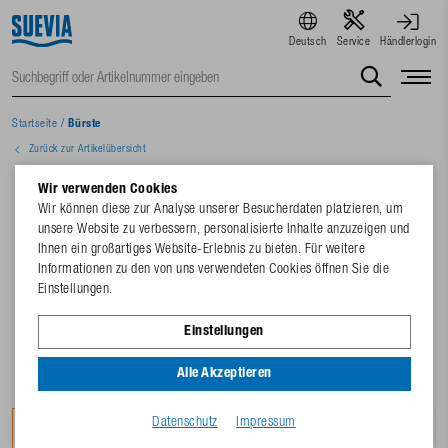
Deutsch
Service
Händlerlogin
Startseite
/
Bürste
Zurück zur Artikelübersicht
Wir verwenden Cookies
Wir können diese zur Analyse unserer Besucherdaten platzieren, um
unsere Website zu verbessern, personalisierte Inhalte anzuzeigen und
Ihnen ein großartiges Website-Erlebnis zu bieten. Für weitere
Informationen zu den von uns verwendeten Cookies öffnen Sie die
Einstellungen.
Einstellungen
Alle Akzeptieren
Datenschutz
Impressum