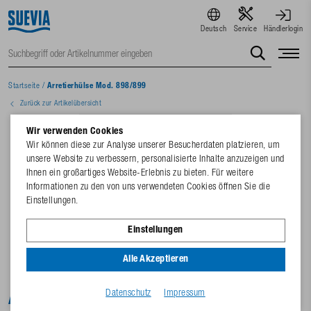
Deutsch
Service
Händlerlogin
Startseite
/
Arretierhülse Mod. 898/899
Zurück zur Artikelübersicht
Wir verwenden Cookies
Wir können diese zur Analyse unserer Besucherdaten platzieren, um
unsere Website zu verbessern, personalisierte Inhalte anzuzeigen und
Ihnen ein großartiges Website-Erlebnis zu bieten. Für weitere
Informationen zu den von uns verwendeten Cookies öffnen Sie die
Einstellungen.
Einstellungen
Alle Akzeptieren
Datenschutz
Impressum
Arretierhülse Mod. 898/899