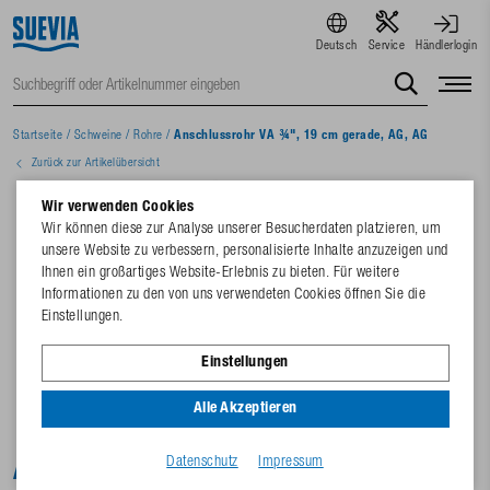
Deutsch
Service
Händlerlogin
Startseite
/
Schweine
/
Rohre
/
Anschlussrohr VA ¾", 19 cm gerade, AG, AG
Zurück zur Artikelübersicht
Wir verwenden Cookies
Wir können diese zur Analyse unserer Besucherdaten platzieren, um
unsere Website zu verbessern, personalisierte Inhalte anzuzeigen und
Ihnen ein großartiges Website-Erlebnis zu bieten. Für weitere
Informationen zu den von uns verwendeten Cookies öffnen Sie die
Einstellungen.
Einstellungen
Alle Akzeptieren
Datenschutz
Impressum
Anschlussrohr VA ¾", 19 cm gerade, AG, AG