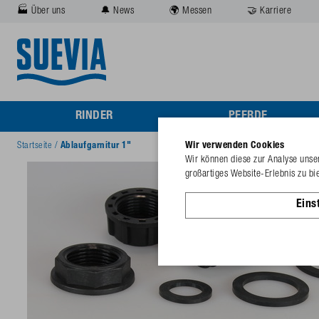
🏭 Über uns
🔔 News
🌍 Messen
🤝 Karriere
RINDER
PFERDE
Wir verwenden Cookies
Startseite
/
Ablaufgarnitur 1"
Wir können diese zur Analyse unser
großartiges Website-Erlebnis zu bi
Eins