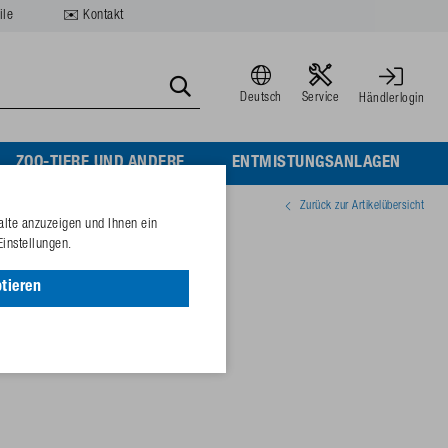
ile
✉️ Kontakt
Deutsch
Service
Händlerlogin
ZOO-TIERE UND ANDERE
ENTMISTUNGSANLAGEN
Zurück zur Artikelübersicht
alte anzuzeigen und Ihnen ein
Einstellungen.
tieren
10756