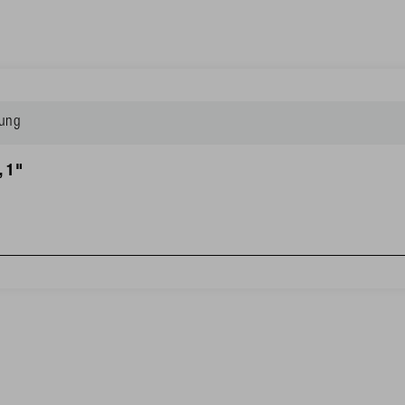
bung
, 1"