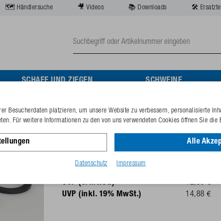
🗺️ Händlersuche
🎥 Videos
📚 Downloads
🛠️ Ersatzte
SCHAFE UND ZIEGEN
SCHWEINE
er Besucherdaten platzieren, um unsere Website zu verbessern, personalisierte Inh
Ablaufgarnitur 1"
eten. Für weitere Informationen zu den von uns verwendeten Cookies öffnen Sie die 
tellungen
Alle Akzep
Best.-Nr.
132.0672
GTIN-Code
40253380
Datenschutz
Impressum
UVP (o. MwSt.)
12,50 €
UVP (inkl. 19% MwSt.)
14,88 €