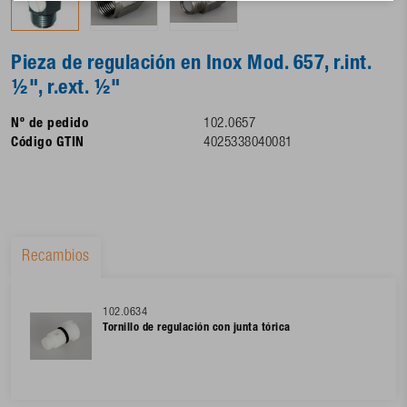
Pieza de regulación en Inox Mod. 657, r.int.
½", r.ext. ½"
Nº de pedido
102.0657
Código GTIN
4025338040081
Recambios
102.0634
Tornillo de regulación con junta tórica