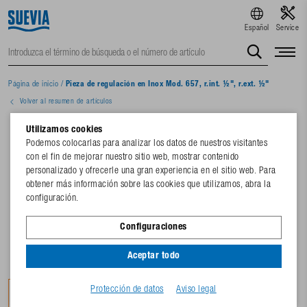
Español
Service
Página de inicio
/
Pieza de regulación en Inox Mod. 657, r.int. ½", r.ext. ½"
Volver al resumen de artículos
Utilizamos cookies
Podemos colocarlas para analizar los datos de nuestros visitantes
con el fin de mejorar nuestro sitio web, mostrar contenido
personalizado y ofrecerle una gran experiencia en el sitio web. Para
obtener más información sobre las cookies que utilizamos, abra la
configuración.
Configuraciones
Aceptar todo
Protección de datos
Aviso legal