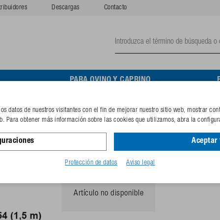
tribuidores
Descargas
Contacto
O
PARA OVINO Y CAPRINO
s datos de nuestros visitantes con el fin de mejorar nuestro sitio web, mostrar con
Juego de soportes para 1
eb. Para obtener más información sobre las cookies que utilizamos, abra la configur
guraciones
Aceptar
Nº de pedido
130.7054
Código GTIN
40253381
Protección de datos
Aviso legal
Artículo no disponible