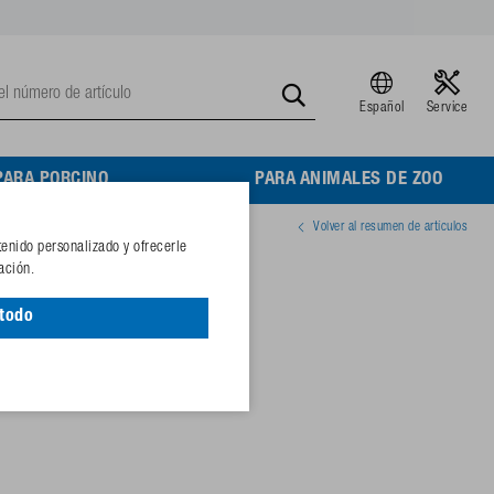
Español
Service
PARA PORCINO
PARA ANIMALES DE ZOO
Volver al resumen de artículos
tenido personalizado y ofrecerle
,5 m
ación.
 todo
17875