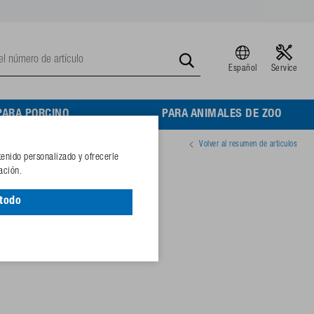
Español
Service
PARA PORCINO
PARA ANIMALES DE ZOO
Volver al resumen de artículos
tenido personalizado y ofrecerle
a de goma, filtro
ación.
 todo
03123