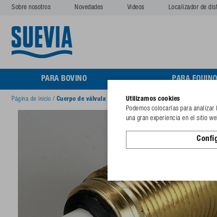
Sobre nosotros
Novedades
Videos
Localizador de dis
PARA BOVINO
PARA EQUIN
Utilizamos cookies
Página de inicio
/
Cuerpo de válvula con junta de goma, filtro
Podemos colocarlas para analizar lo
una gran experiencia en el sitio w
Confi