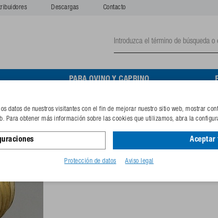
tribuidores
Descargas
Contacto
O
PARA OVINO Y CAPRINO
s datos de nuestros visitantes con el fin de mejorar nuestro sitio web, mostrar con
Cuerpo de válvula con junt
eb. Para obtener más información sobre las cookies que utilizamos, abra la configur
guraciones
Aceptar
Nº de pedido
102.0282
Código GTIN
40253380
Protección de datos
Aviso legal