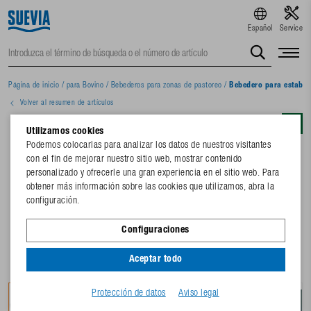
Español
Service
Página de inicio
/
para Bovino
/
Bebederos para zonas de pastoreo
/
Bebedero para estabul
Volver al resumen de artículos
Utilizamos cookies
Podemos colocarlas para analizar los datos de nuestros visitantes
con el fin de mejorar nuestro sitio web, mostrar contenido
personalizado y ofrecerle una gran experiencia en el sitio web. Para
obtener más información sobre las cookies que utilizamos, abra la
configuración.
Configuraciones
Aceptar todo
Protección de datos
Aviso legal