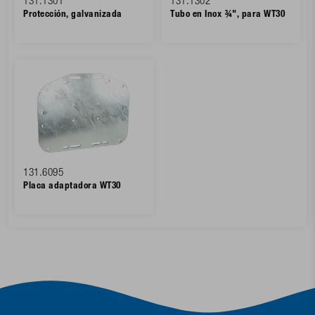
131.1301
131.1302
Protección, galvanizada
Tubo en Inox ¾", para WT30
131.6095
Placa adaptadora WT30