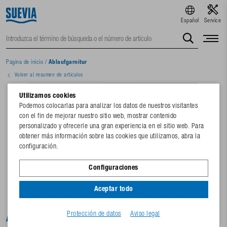
Español
Service
Página de inicio
/
Ablaufgarnitur
Volver al resumen de artículos
Utilizamos cookies
Podemos colocarlas para analizar los datos de nuestros visitantes
con el fin de mejorar nuestro sitio web, mostrar contenido
personalizado y ofrecerle una gran experiencia en el sitio web. Para
obtener más información sobre las cookies que utilizamos, abra la
configuración.
Configuraciones
Aceptar todo
Protección de datos
Aviso legal
Ablaufgarnitur